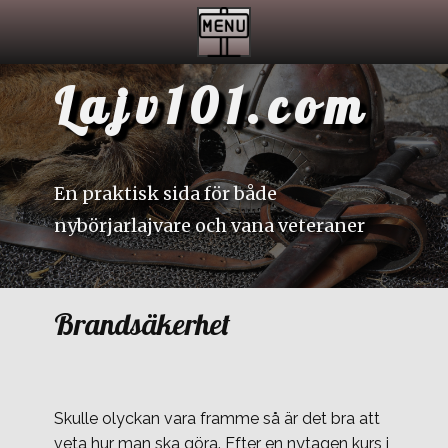
Lajv101.com
En praktisk sida för både
nybörjarlajvare och vana veteraner
Brandsäkerhet
Skulle olyckan vara framme så är det bra att
veta hur man ska göra. Efter en nytagen kurs i